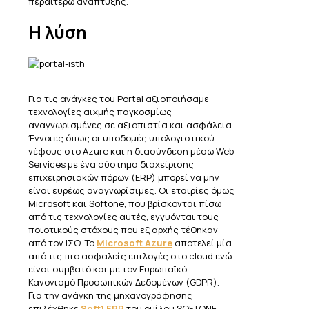
περαιτέρω ανάπτυξης.
Η λύση
Για τις ανάγκες του Portal αξιοποιήσαμε
τεχνολογίες αιχμής παγκοσμίως
αναγνωρισμένες σε αξιοπιστία και ασφάλεια.
Έννοιες όπως οι υποδομές υπολογιστικού
νέφους στο Azure και η διασύνδεση μέσω Web
Services με ένα σύστημα διαχείρισης
επιχειρησιακών πόρων (ERP) μπορεί να μην
είναι ευρέως αναγνωρίσιμες. Oι εταιρίες όμως
Microsoft και Softone, που βρίσκονται πίσω
από τις τεχνολογίες αυτές, εγγυόνται τους
ποιοτικούς στόχους που εξ αρχής τέθηκαν
από τον ΙΣΘ. Το
Microsoft Azure
αποτελεί μία
από τις πιο ασφαλείς επιλογές στο cloud ενώ
είναι συμβατό και με τον Ευρωπαϊκό
Κανονισμό Προσωπικών Δεδομένων (GDPR).
Για την ανάγκη της μηχανογράφησης
επιλέχθηκε
Soft1 ERP
του ομίλου SOFTONE,