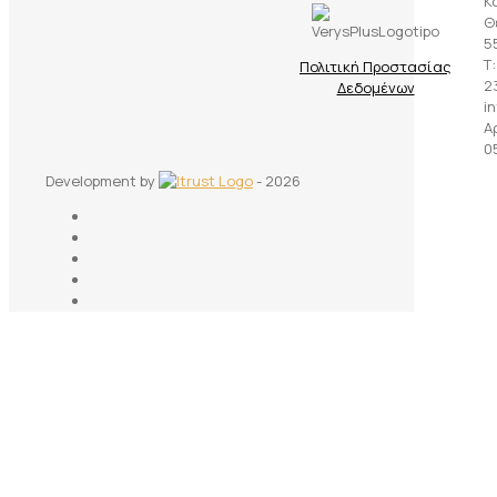
Κ
Θ
5
Τ:
Πολιτική Προστασίας
23
Δεδομένων
i
Α
0
Development by
- 2026