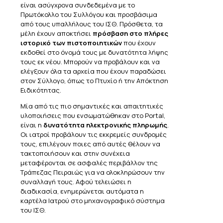
είναι ασύγχρονα συνδεδεμένα με το
Πρωτόκολλο του Συλλόγου και προσβάσιμα
από τους υπαλλήλους του ΙΣΘ. Πρόσθετα, τα
μέλη έχουν αποκτήσει
πρόσβαση στο πλήρες
ιστορικό των πιστοποιητικών
που έχουν
εκδοθεί στο όνομά τους με δυνατότητα λήψης
τους εκ νέου. Μπορούν να προβάλουν και να
ελέγξουν όλα τα αρχεία που έχουν παραδώσει
στον Σύλλογο, όπως το Πτυχίο ή την Απόκτηση
Ειδικότητας.
Μία από τις πιο σημαντικές και απαιτητικές
υλοποιήσεις που ενσωματώθηκαν στο Portal,
είναι η
δυνατότητα ηλεκτρονικής πληρωμής
.
Οι ιατροί προβάλουν τις εκκρεμείς συνδρομές
τους, επιλέγουν ποιες από αυτές θέλουν να
τακτοποιήσουν και στην συνέχεια
μεταφέρονται σε ασφαλές περιβάλλον της
Τράπεζας Πειραιώς για να ολοκληρώσουν την
συναλλαγή τους. Αφού τελειώσει η
διαδικασία, ενημερώνεται αυτόματα η
καρτέλα Ιατρού στο μηχανογραφικό σύστημα
του ΙΣΘ.