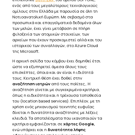
ενός από τους μεγαλύτερους τεχνολογικούς
ομίλους στην Ελλάδα με παρουσία σε όλη τη
Νοτιοανατολική Ευρώπη. Με σεβασμό στα
προσωπικά και επαγγελματικά δεδομένα όλων
των μελών, έχει γίνει μετάβαση σε πλήρη
φιλοξενία των ατομικών στοιχείων, των
αρχείων που έχουν προσκομιστεί αλλά και του
ιστορικού των συναλλαγών, στο Azure Cloud
της Microsoft.
Η αρχική σελίδα του κόμβου έχει δομηθεί έτσι
ώστε να εξυπηρετεί άμεσα όλους τους
επισκέπτες, όποια και αν είναι η ιδιότητά
τους. Κεντρική θέση έχει δοθεί στην
αναζήτηση ιατρών
από τους πολίτες,. Η
αναζήτηση γίνεται με συγκεκριμένα κριτήρια,
όπως η ειδικότητα και η τρέχουσα τοποθεσία
του (location based services). Επιπλέον, με τη
χρήση ενός μηχανισμού τεχνητής ευφυΐας
δίνεται η δυνατότητα αναζήτησης με λέξεις
κλειδιά. Τα αποτελέσματα που ικανοποιούν τα
κριτήρια εμφανίζονται σε
χάρτες Google,
ενώ υπάρχει και η
δυνατότητα λήψης