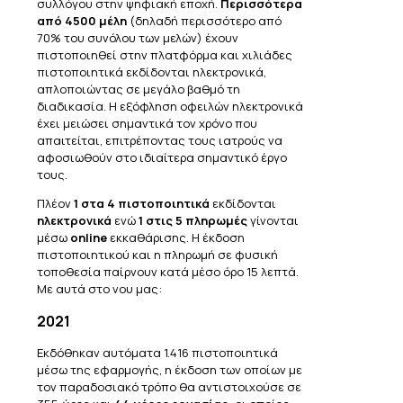
συλλόγου στην ψηφιακή εποχή.
Περισσότερα
από 4500 μέλη
(δηλαδή περισσότερο από
70% του συνόλου των μελών) έχουν
πιστοποιηθεί στην πλατφόρμα και χιλιάδες
πιστοποιητικά εκδίδονται ηλεκτρονικά,
απλοποιώντας σε μεγάλο βαθμό τη
διαδικασία. Η εξόφληση οφειλών ηλεκτρονικά
έχει μειώσει σημαντικά τον χρόνο που
απαιτείται, επιτρέποντας τους ιατρούς να
αφοσιωθούν στο ιδιαίτερα σημαντικό έργο
τους.
Πλέον
1 στα 4 πιστοποιητικά
εκδίδονται
ηλεκτρονικά
ενώ
1 στις 5 πληρωμές
γίνονται
μέσω
online
εκκαθάρισης. H έκδοση
πιστοποιητικού και η πληρωμή σε φυσική
τοποθεσία παίρνουν κατά μέσο όρο 15 λεπτά.
Με αυτά στο νου μας:
2021
Εκδόθηκαν αυτόματα 1.416 πιστοποιητικά
μέσω της εφαρμογής, η έκδοση των οποίων με
τον παραδοσιακό τρόπο θα αντιστοιχούσε σε