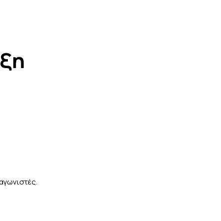
υξη
αγωνιστές.