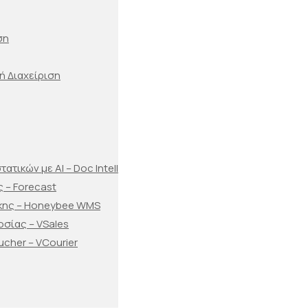
ση
ή Διαχείριση
τικών με AI – Doc Intell
 – Forecast
κης – Honeybee WMS
οσίας – VSales
ucher – VCourier