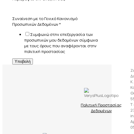
Συναίνεση με το Γενικό Κανονισμό
Προσωπικών Δεδομένων
*
Συμφωνώ στην επεξεργασία των
προσωπικών μου δεδομένων σύμφωνα
με τους όρους που αναφέρονται στην
πολιτική προστασίας
Υποβολή
Ζ
Δ
Κ
Κ
Θ
5
Τ:
Πολιτική Προστασίας
23
Δεδομένων
i
Α
0